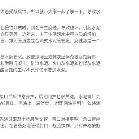
必须忌受酸腐蚀。所以就带大家一起了解一下，导致水
存在侵蚀介质时。则会产生腐蚀，导致破坏。引起水泥
蚀介质等等。近年来，由于生活污水中蛋白质的增加，
管道、排污管道或是合流式水泥管管道，腐蚀都是一个
后易水解粉化。致使混凝土或抹灰层逐渐被腐蚀解体，
浆和耐酸混凝土。矿渣水泥、火山灰水泥和粉煤灰水泥
酸腐蚀的工程不允许使用普通水泥。
，接口后应注意养护，后期呵护也很关键。水泥管厂会
毡裹住，再涂上一层沥青，所谓"两油两料"，公路涵
以先浇好混凝土垫层后安管，管口对接平整。承口管应
严密。在管缝处浇管带封口，规范操作，只有严格按施