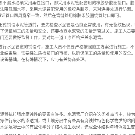
要想不漏水必须采用柔性接口，即采用水泥管配套用的橡胶条胶圈接口。
方法降低漏水率，采用水泥管配套用的橡胶条胶圈，来对连接处进行防漏
保证管口四周宽窄一致，然后在管缝处用橡胶条胶圈绕管封口即可。
在正式铺设水泥管道前，要先检查水泥管是否能正常使用，有无裂纹出现
为了保证施工的质量和安全，还要检查水泥管的质量是否过关。施工人员
门还要做好监督工作，要对每一道工序严格把关水泥管。
在进行水泥管道的铺设时，施工人员不仅要严格按照施工方案进行施工，
作业结束后，需要经过质检部门的审核，以确保施工的质量和使用的安全
设备基础。在特殊情况下，应与有关协商处理。
水泥管抗拉强度腐蚀性的要素有许多。水泥管厂介绍在这类难点当中，较
吃穿住行废水的渗透到，或土壤分层中有些具有腐蚀性特色化学物质的粘
水泥混凝土中的有些化学分子结构发生表现，造成全体结构与特色发生变