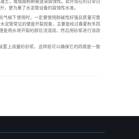
混凝土，或墙面粉刷被逐渐腐蚀性。此外现在的日常日
升，更为重了水泥管设备的腐蚀性水准。
恶劣气候下使用时，一定要使用耐碱性好强且质量可靠
。水泥管常见的便是开裂现象，主要是经过春夏秋冬四
法便是用水将开裂的部位浇湿润，然后用砂浆进行涂改
装置上适量的砂浆，这样就可以确保它的四周是一致