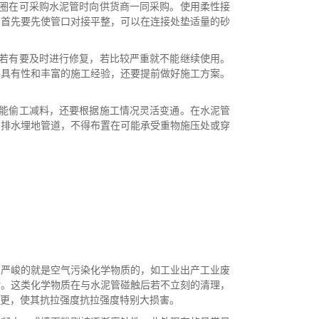
胶圈在可采购水泥管时向供货商一同采购。使用柔性接
。首先要先使管口对接平整，可以在连接处垫适量的砂
，若有要及时进行修复，若比较严重就不能继续使用。
要具有性和丰富的施工经验，还要提前做好施工方案。
不能偷工减料，还要根据施工情况灵活变通。在水泥管
。排水埋地管道，不得布置在可能承受重物施压处或穿
为严峻的就是空气污染化学物质的，如工业出产工业废
附。这类化学物质在与水泥管碰触后若不立刻的清理，
更，使其抗拉强度抗拉强度特别大损害。