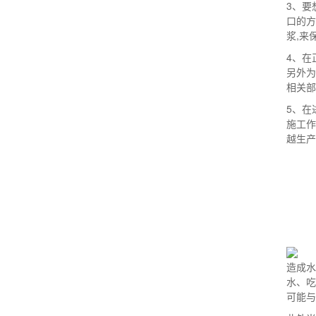
3、
口的
浆,来
4、
另外
相关部
5、
施工
越生产
造成
水、
可能与