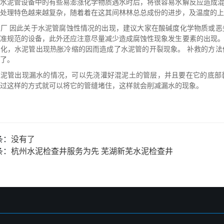
当水泥管设备中的有些易澎涨化学物质遇水时后，将很容易水解反应造成
处理特色越来越复杂，随着着在这其间林林总总成份的进步，及温度的上
管厂 因此关于水泥管腐蚀性情况的出现，建议大家在酸碱度化学物质或
标准规范的设备，此外还应注意尽量减少造成腐蚀性现象发生要素的出现
变化，水泥管出现热胀冷缩的因而造成了水泥管的开裂现象。 补救的方
了。
水泥管出现漏水的情况，可以先浇灌好混泥土的管层，并且要在它的底部
过这样的方式就可以将它的管缝堵住，这样就会削减漏水的现象。
条：
没有了
条：
杭州水泥检查井服务为先 芜湖新芜水泥检查井