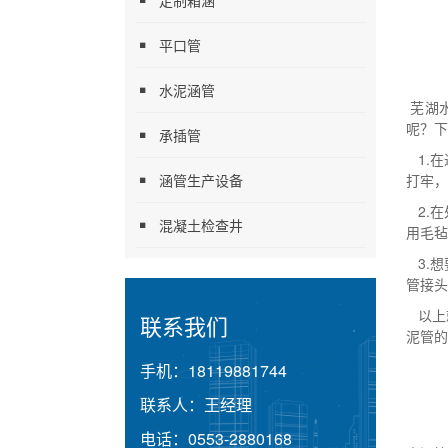
定制箱涵
平口管
水泥涵管
芜湖
呢？下
承插管
1.
涵管生产设备
打牢，
2.
混凝土检查井
用毛毡
3.
管接头
以上
联系我们
泥管的
手机：
18119881744
联系人：
王经理
电话：
0553-2880168