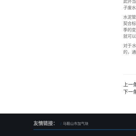
此外
子废水
水泥
契合
季的
就可以
对于
的，通
上一
下一
友情链接：
马鞍山市加气块