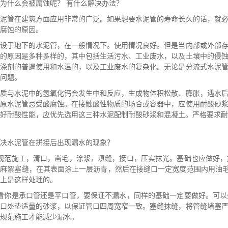
为什么会被腐蚀呢？ 有什么解决办法？
水泥管在建筑方面应用非常的广泛。如果想要水泥管的寿命长久的话，就
腐蚀的原因。
铺设于地下的水泥管，在一般情况下。使用情况良好。但是当内部或外部
蚀的原因是多种多样的，其中包括生活污水、工业废水，以及土壤中的侵
洗涤剂的普遏使用和水温的，以及工业废水的复杂化。无论是分流式水泥
问题。
物质与水泥中的氢氧化钙会发生中和反应，生成物体积松散、膨胀，遇水
太原水泥管忌受酸腐蚀。在接触酸性物质的场合或容器中，应使用耐酸砂
好耐酸性能，应优先选用这三种水泥配制耐酸砂浆和混凝土。严格要求耐
决水泥管在拼接后出现漏水的现象？
按规范施工，清口，凿毛，涂浆，填缝，接口，压实抹光。基础也应做好
麻絮塞缝，在其表面涂上一层沥青，然后在接缝口一定宽度范围内用油毛
上是这样处理的。
要看你是承口管还是平口管，要保证不漏水，同样的基础一定要做好。可
下口处垫适量的砂浆，以保证管口四周宽窄一致。塞缝抹缝，将管缝堵塞
规范施工才能减少漏水。