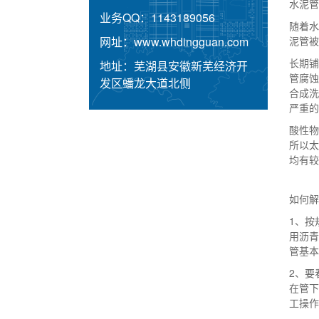
水泥管
业务QQ：
1143189056
随着
网址：
www.whdingguan.com
泥管被
长期
地址：
芜湖县安徽新芜经济开
管腐
发区蟠龙大道北侧
合成
严重的
酸性
所以
均有较
如何解
1、
用沥青
管基本
2、
在管
工操作