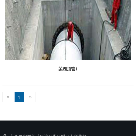
芜湖顶管1
1