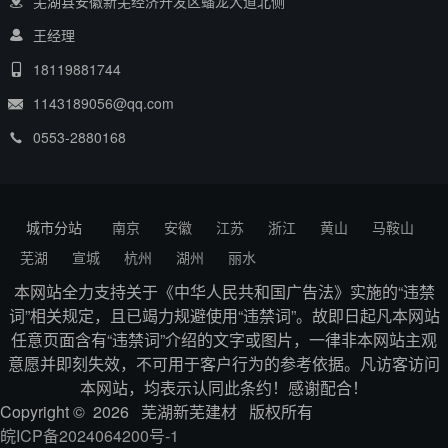
芜湖县安徽新芜经济开发区蟠龙大道北侧
王经理
18119881744
1143189056@qq.com
0553-2880168
城市分站
南京
安徽
江苏
浙江
黄山
马鞍山
芜湖
宣城
杭州
湖州
丽水
本网站全力支持关于《中华人民共和国广告法》实施的“违禁
词”相关规定，且已竭力规避使用“违禁词”。故即日起凡本网站
任意页面含有“违禁词”介绍的文字或图片，一律非本网站主观
意愿并即刻失效，不可用于客户行为的参考依据。凡访客访问
本网站，均表示认同此条约！感谢配合！
Copyright © 2026 芜湖新芜建材 版权所有
皖ICP备2024064200号-1