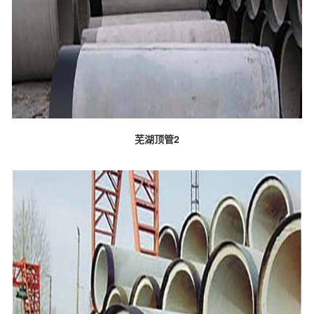
芜湖顶管2