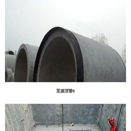
芜湖顶管6