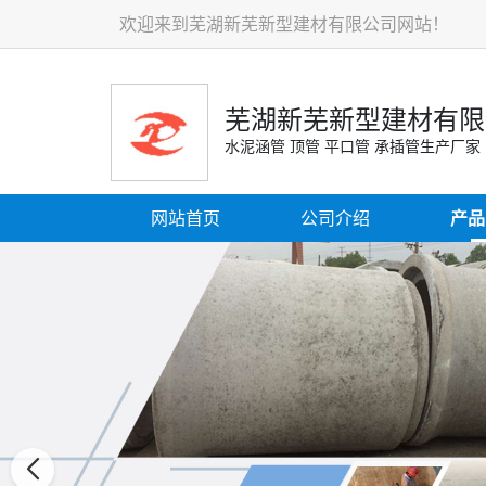
欢迎来到芜湖新芜新型建材有限公司网站！
芜湖新芜新型建材有限
水泥涵管 顶管 平口管 承插管生产厂家
网站首页
公司介绍
产品