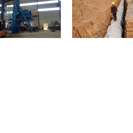
芜湖机械设备
芜湖承插管