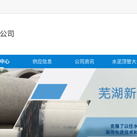
公司
中心
供应信息
公司资讯
水泥顶管大