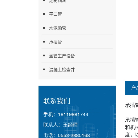
定制箱涵
平口管
水泥涵管
承插管
涵管生产设备
混凝土检查井
产
联系我们
承插
手机：
18119881744
承插
联系人：
王经理
和机
度，
电话：
0553-2880168