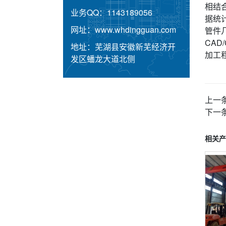
相结
业务QQ：
1143189056
据统
网址：
www.whdingguan.com
管件
CA
地址：
芜湖县安徽新芜经济开
加工
发区蟠龙大道北侧
上一
下一
相关产