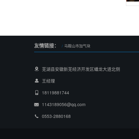
友情链接：
马鞍山市加气块
芜湖县安徽新芜经济开发区蟠龙大道北侧
王经理
18119881744
1143189056@qq.com
0553-2880168